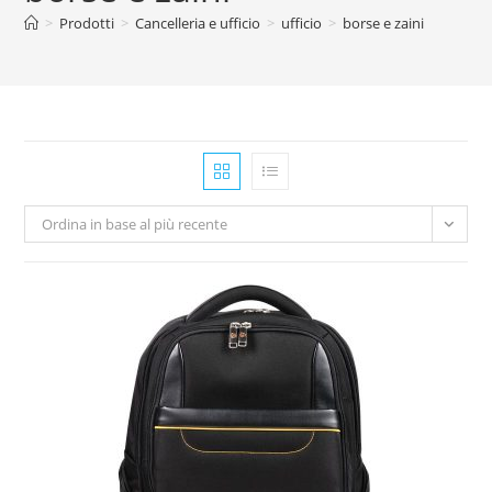
>
Prodotti
>
Cancelleria e ufficio
>
ufficio
>
borse e zaini
Ordina in base al più recente