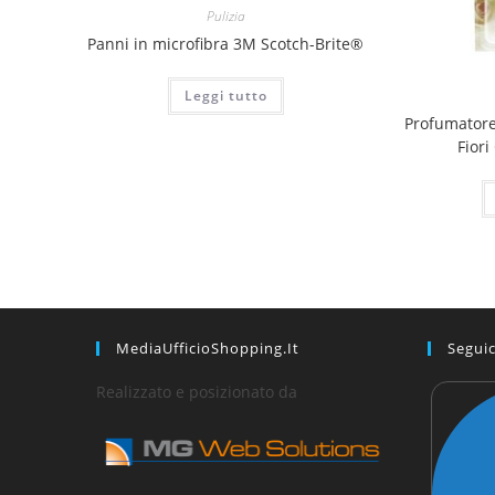
Pulizia
Panni in microfibra 3M Scotch-Brite®
Leggi tutto
Profumatore 
Fior
MediaUfficioShopping.it
Seguic
Realizzato e posizionato da