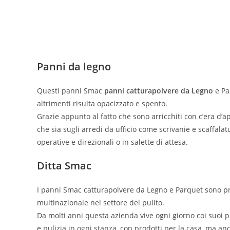
Panni da legno
Questi panni Smac
panni catturapolvere da Legno
e Pa
altrimenti risulta opacizzato e spento.
Grazie appunto al fatto che sono arricchiti con c’era d’api
che sia sugli arredi da ufficio come scrivanie e scaffala
operative e direzionali o in salette di attesa.
Ditta Smac
I panni Smac catturapolvere da Legno e Parquet sono pr
multinazionale nel settore del pulito.
Da molti anni questa azienda vive ogni giorno coi suoi p
e pulizia in ogni stanza, con prodotti per la casa, ma an