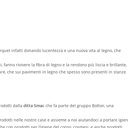
rquet infatti donando lucentezza e una nuova vita al legno, che
, fanno rivivere la fibra di legno e la rendono più liscia e brillante,
ture, che sui pavimenti in legno che spesso sono presenti in stanze
odotti dalla
ditta Smac
che fa parte del gruppo Bolton, una
rodotti nelle nostre case e assieme a noi aiutandoci a portare igie
che con prodotti per l’igiene del corpo, cosmesi, e anche prodotti